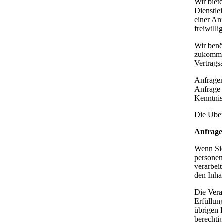
Wir biet
Dienstle
einer An
freiwillig
Wir benö
zukommen
Vertrags
Anfragen
Anfrage 
Kenntnis
Die Über
Anfrage 
Wenn Sie
personen
verarbei
den Inha
Die Vera
Erfüllun
übrigen 
berechti