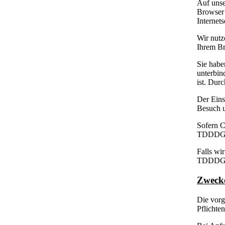
Auf unse
Browser 
Internet
Wir nutz
Ihrem Br
Sie habe
unterbin
ist. Dur
Der Eins
Besuch u
Sofern C
TDDDG in
Falls wi
TDDDG. D
Zwecke
Die vorg
Pflichte