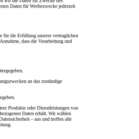
en wir die Daten für Zwecke des
enen Daten für Werbezwecke jederzeit
 für die Erfüllung unserer vertraglichen
en Annahme, dass die Verarbeitung und
itergegeben.
atungszwecken an das zuständige
gegeben.
eitere Produkte oder Dienstleistungen von
nbezogenen Daten erhält. Wir wählen
atensicherheit – aus und treffen alle
itung.