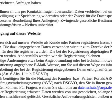
erichteten Anfragen haben.
Ihnen an uns per Kontaktanfragen übersandten Daten verbleiben bei uns
willigung zur Speicherung widerrufen oder der Zweck für die Datenspeic
ossener Bearbeitung Ihres Anliegens). Zwingende gesetzliche Bestimm
rungsfristen – bleiben unberührt.
ugang auf dieser Website
en sich auf unserer Website als Kunde oder Partner registrieren lassen,
n. Die dazu eingegebenen Daten verwenden wir nur zum Zwecke der N
, für den Sie registriert wurden. Die bei der Registrierung abgefragten
n werden. Anderenfalls werden wir die Registrierung ablehnen.
tige Änderungen etwa beim Angebotsumfang oder bei technisch notwe
strierung angegebene E-Mail-Adresse, um Sie auf diesem Wege zu info
rbeitung der bei der Registrierung eingegebenen Daten erfolgt auf Gru
s (Art. 6 Abs. 1 lit. b DSGVO).
ch benötigen Sie für die Nutzung des Kunden- bzw. Partner-Portals
ftragsverarbeitungsvertrag (AVV) nach DSGVO, den Sie in Ihrem gesch
ßen können. Für Fragen, wenden Sie sich bitte an
datenschutz@arga.de
der Registrierung erfassten Daten werden von uns gespeichert, solange Si
en anschließend gelöscht. Gesetzliche Aufbewahrungsfristen bleiben u