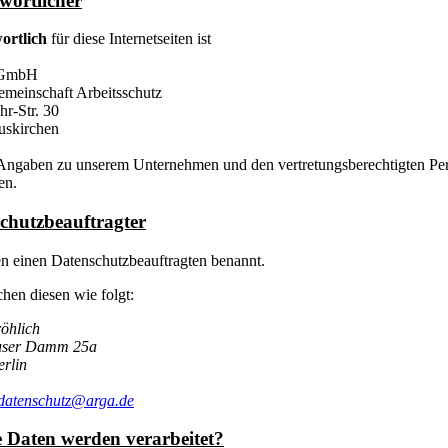
wortlicher
ortlich
für diese Internetseiten ist
GmbH
emeinschaft Arbeitsschutz
hr-Str. 30
uskirchen
Angaben zu unserem Unternehmen und den vertretungsberechtigten P
en.
chutzbeauftragter
n einen Datenschutzbeauftragten benannt.
chen diesen wie folgt:
öhlich
user Damm 25a
rlin
datenschutz@arga.de
 Daten werden verarbeitet?