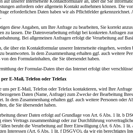
en auf unserer Internetseite Kontaktformulare an, über die Sie Informa
istungen anfordern oder allgemein Kontakt aufnehmen können. Die v
frage erforderlichen Daten haben wir als Pflichtfelder gekennzeichnet.
.
tigen diese Angaben, um Ihre Anfrage zu bearbeiten, Sie korrekt anzu
 zu lassen. Die Datenverarbeitung erfolgt bei konkreten Anfragen zur 
anbahnung. Bei allgemeinen Anfragen erfolgt die Verarbeitung auf Bas
, die über ein Kontaktformular unserer Internetseite eingehen, werden b
zu beantworten. In dem Zusammenhang erhalten ggf. auch weitere Pers
 von den Formularinhalten, die Sie übersendet haben.
mittlung der Formular-Daten über das Internet erfolgt über verschlüss
per E-Mail, Telefon oder Telefax
 uns per E-Mail, Telefon oder Telefax kontaktieren, wird Ihre Anfrage
bezogenen Daten (Name, Anfrage) zum Zwecke der Bearbeitung Ihres 
tet. In dem Zusammenhang erhalten ggf. auch weitere Personen oder Ab
lten, die Sie übersendet haben.
rbeitung dieser Daten erfolgt auf Grundlage von Art. 6 Abs. 1 lit. b D
g eines Vertrags zusammenhängt oder zur Durchführung vorvertraglicher
Fällen beruht die Verarbeitung auf Ihrer Einwilligung (Art. 6 Abs. 1 l
gten Interessen (Art. 6 Abs. 1 lit. f DSGVO), da wir ein berechtigtes In