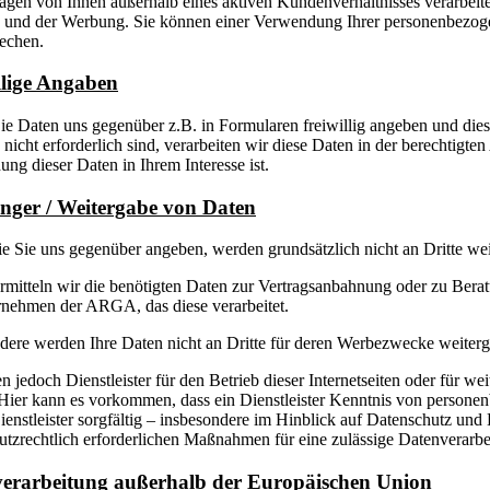
agen von Ihnen außerhalb eines aktiven Kundenverhältnisses verarbeit
s und der Werbung. Sie können einer Verwendung Ihrer personenbezog
echen.
llige Angaben
ie Daten uns gegenüber z.B. in Formularen freiwillig angeben und diese
n nicht erforderlich sind, verarbeiten wir diese Daten in der berechtigt
ng dieser Daten in Ihrem Interesse ist.
ger / Weitergabe von Daten
ie Sie uns gegenüber angeben, werden grundsätzlich nicht an Dritte we
rmitteln wir die benötigten Daten zur Vertragsanbahnung oder zu Ber
nehmen der ARGA, das diese verarbeitet.
dere werden Ihre Daten nicht an Dritte für deren Werbezwecke weiter
en jedoch Dienstleister für den Betrieb dieser Internetseiten oder für w
 Hier kann es vorkommen, dass ein Dienstleister Kenntnis von persone
ienstleister sorgfältig – insbesondere im Hinblick auf Datenschutz und D
utzrechtlich erforderlichen Maßnahmen für eine zulässige Datenverarbe
erarbeitung außerhalb der Europäischen Union