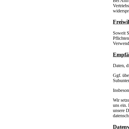
Bei Anfr
Vertrieb
widerspr
Freiwi
Soweit S
Pflichte
Verwendu
Empfän
Daten, d
Ggf. übe
Subunter
Insbeson
Wir setz
uns ein.
unsere D
datensch
Datenv