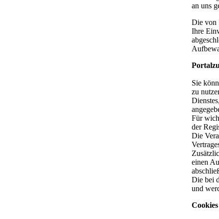
an uns g
Die von 
Ihre Ein
abgeschl
Aufbewah
Portalz
Sie könn
zu nutze
Dienstes
angegebe
Für wich
der Regi
Die Vera
Vertrage
Zusätzli
einen Au
abschlie
Die bei 
und werd
Cookies