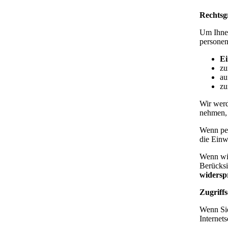
Rechtsg
Um Ihnen
personen
Ei
zu
au
zu
Wir werd
nehmen, 
Wenn pe
die Einw
Wenn wir
Berücksi
widersp
Zugriff
Wenn Sie
Internet