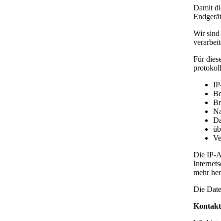
Damit di
Endgerät
Wir sind 
verarbei
Für dies
protokoll
IP
Be
Br
Na
Da
üb
Ve
Die IP-A
Internet
mehr her
Die Date
Kontakt