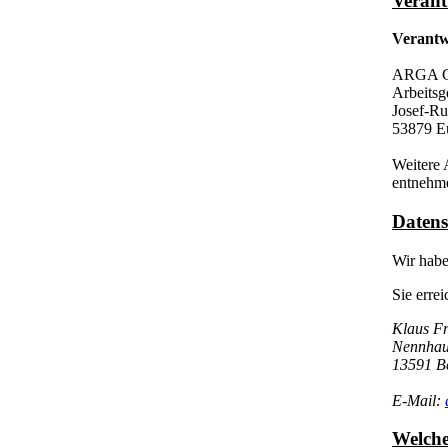
Verant
Verantw
ARGA 
Arbeitsg
Josef-Ru
53879 E
Weitere 
entnehm
Datens
Wir habe
Sie errei
Klaus Fr
Nennha
13591 Be
E-Mail:
Welche