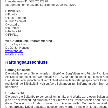
Umsatzsteuer-ID: DE362692890
Steuernummer Finanzamt Euskirchen: 209/5701/3210
Bildquellen
© Fotolia
© Lisa F. Young
© Jens Schmidt
© vgstudio
© auremar
© PictureArt
© PixPlay
Web-Auftritt und Programmierung
CSHe Ing.-Büro
Dr. Günter Hensgen
www.cshe.de
info@cshe.de
Haftungsausschluss
Haftung für Inhalte
Die Inhalte unserer Seiten wurden mit größter Sorgfalt erstellt. Für die Richti
Als Diensteanbieter sind wir gemäß § 9 DDG für eigene Inhalte auf diesen Se
Diensteanbieter jedoch nicht verpflichtet, übermittelte oder gespeicherte fr
rechtswidrige Tätigkeit hinweisen. Verpflichtungen zur Entfernung oder Sper
unberührt.
Urheberrecht
Die durch die Seitenbetreiber erstellten Inhalte und Werke auf diesen Seiten 
jede Art der Verwertung außerhalb der Grenzen des Urheberrechtes bedürfen d
dieser Seite sind nur für den privaten, nicht kommerziellen Gebrauch gestattet.
Urheberrechte Dritter beachtet. Insbesondere werden Inhalte Dritter als solc