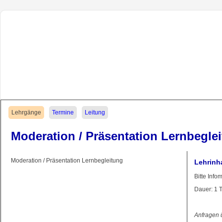
Navigation
Lehrgänge
Termine
Leitung
überspringen
Moderation / Präsentation Lernbegle
Moderation / Präsentation Lernbegleitung
Lehrinh
Bitte Info
Dauer: 1 
Anfragen 