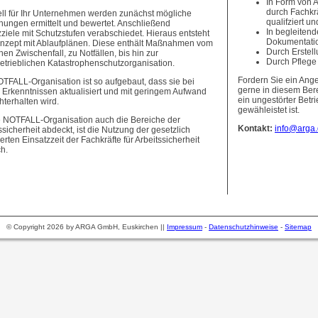
In Form von 
durch Fachkrä
ll für Ihr Unternehmen werden zunächst mögliche
qualifziert un
ungen ermittelt und bewertet. Anschließend
In begleitend
ziele mit Schutzstufen verabschiedet. Hieraus entsteht
Dokumentati
onzept mit Ablaufplänen. Diese enthält Maßnahmen vom
Durch Erstel
hen Zwischenfall, zu Notfällen, bis hin zur
Durch Pflege
etrieblichen Katastrophenschutzorganisation.
Fordern Sie ein Ange
TFALL-Organisation ist so aufgebaut, dass sie bei
gerne in diesem Ber
Erkenntnissen aktualisiert und mit geringem Aufwand
ein ungestörter Bet
hterhalten wird.
gewähleistet ist.
e NOTFALL-Organisation auch die Bereiche der
Kontakt:
info@arga
ssicherheit abdeckt, ist die Nutzung der gesetzlich
erten Einsatzzeit der Fachkräfte für Arbeitssicherheit
h.
© Copyright 2026 by ARGA GmbH, Euskirchen ||
Impressum
-
Datenschutzhinweise
-
Sitemap