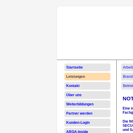
Navigation
Navig
Startseite
Arbeit
überspringen
übers
Leistungen
Brand
Kontakt
Betri
Über uns
NOT
Weiterbildungen
Eine i
Fachg
Partner werden
Die N
Kunden-Login
SECUR
und S
ARGA-Inside