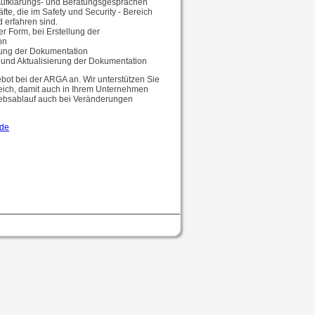
Aufklärungs- und Beratungsgesprächen
fte, die im Safety und Security - Bereich
d erfahren sind.
er Form, bei Erstellung der
on
lung der Dokumentation
 und Aktualisierung der Dokumentation
bot bei der ARGA an. Wir unterstützen Sie
eich, damit auch in Ihrem Unternehmen
riebsablauf auch bei Veränderungen
.de