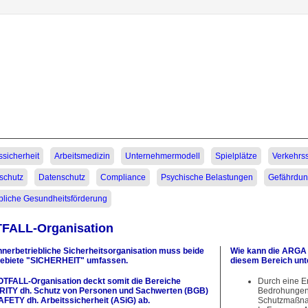
ation
ssicherheit
Arbeitsmedizin
Unternehmermodell
Spielplätze
Verkehrss
pringen
schutz
Datenschutz
Compliance
Psychische Belastungen
Gefährdun
ebliche Gesundheitsförderung
FALL-Organisation
nnerbetriebliche Sicherheitsorganisation muss beide
Wie kann die ARGA S
ebiete "SICHERHEIT" umfassen.
diesem Bereich unt
OTFALL-Organisation deckt somit die Bereiche
Durch eine E
ITY dh. Schutz von Personen und Sachwerten (BGB)
Bedrohungen f
AFETY dh. Arbeitssicherheit (ASiG) ab.
Schutzmaßna