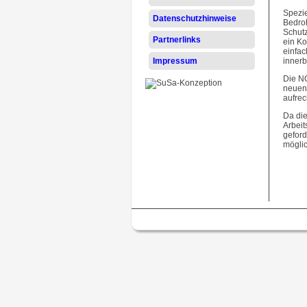
Spezie
Datenschutzhinweise
Bedroh
Schutz
Partnerlinks
ein K
einfac
innerb
Impressum
Die NO
neuen 
aufrec
Da di
Arbeit
geford
möglic